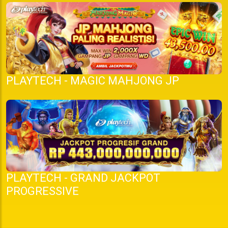
PLAYTECH - MAGIC MAHJONG JP
PLAYTECH - GRAND JACKPOT
PROGRESSIVE