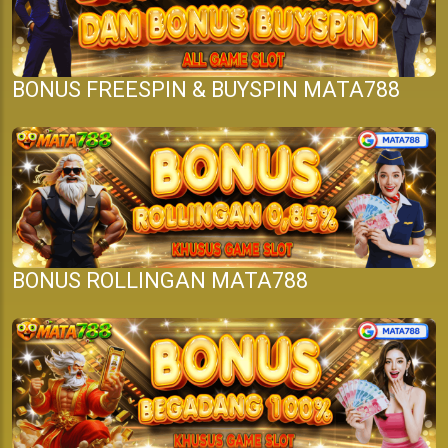
BONUS FREESPIN & BUYSPIN MATA788
BONUS ROLLINGAN MATA788