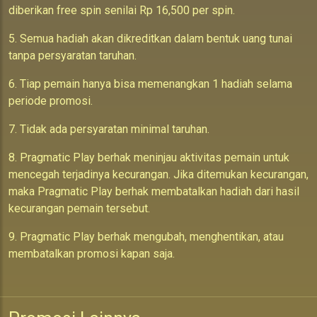
diberikan free spin senilai Rp 16,500 per spin.
5. Semua hadiah akan dikreditkan dalam bentuk uang tunai
tanpa persyaratan taruhan.
6. Tiap pemain hanya bisa memenangkan 1 hadiah selama
periode promosi.
7. Tidak ada persyaratan minimal taruhan.
8. Pragmatic Play berhak meninjau aktivitas pemain untuk
mencegah terjadinya kecurangan. Jika ditemukan kecurangan,
maka Pragmatic Play berhak membatalkan hadiah dari hasil
kecurangan pemain tersebut.
9. Pragmatic Play berhak mengubah, menghentikan, atau
membatalkan promosi kapan saja.