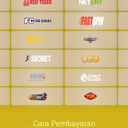
Cara Pembayaran