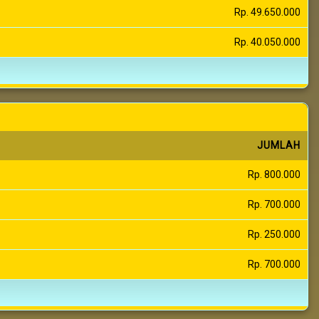
Rp. 3.650.000
Rp. 3.000.000
Rp. 16.850.000
JUMLAH
Rp. 250.000
Rp. 700.000
Rp. 700.000
Rp. 800.000
Rp. 300.000