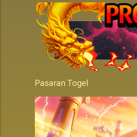
Pasaran Togel