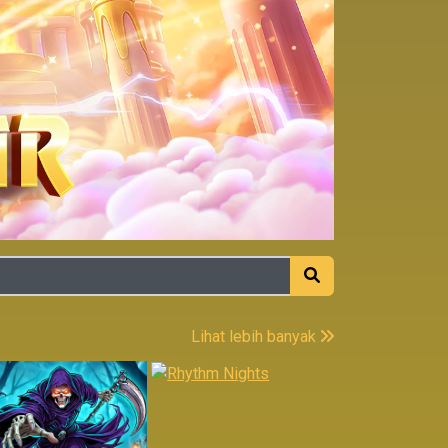
Lihat lebih banyak