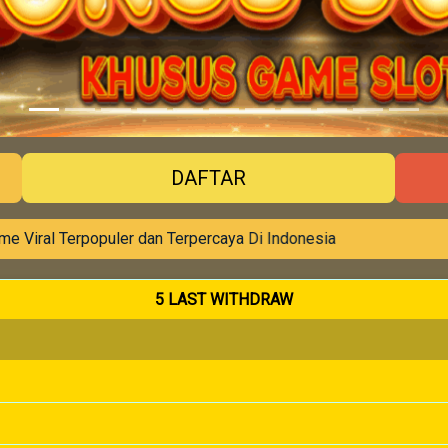
DAFTAR
 Indonesia
5 LAST WITHDRAW