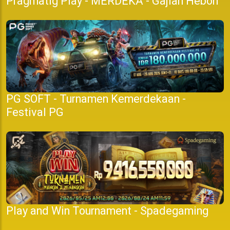
Pragmatig Play - MERDEKA - Gajian Heboh
PG SOFT - Turnamen Kemerdekaan -
Festival PG
Play and Win Tournament - Spadegaming