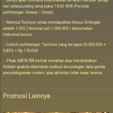
-. Bonus akan otomatis ditambahkan ke akun member setiap
hari selasa paling lama pukul 14:00 WIB (Periode
perhitungan: Selasa – Senin).
-. Minimal Turnover untuk mendapatkan Bonus Rollingan
adalah 1.000 ( Nominal asli 1.000.000 ) tanpa batas
maksimal bonus.
-. Contoh perhitungan: TurnOver yang tercapai 20.000.000 ×
0,85% = Rp 170.000.
-. Pihak MATA788 berhak menahan atau membatalkan
Rebate apabila ditemukan indikasi kecurangan, data ganda,
penyalahgunaan sistem, atau aktivitas tidak wajar lainnya.
Promosi Lainnya