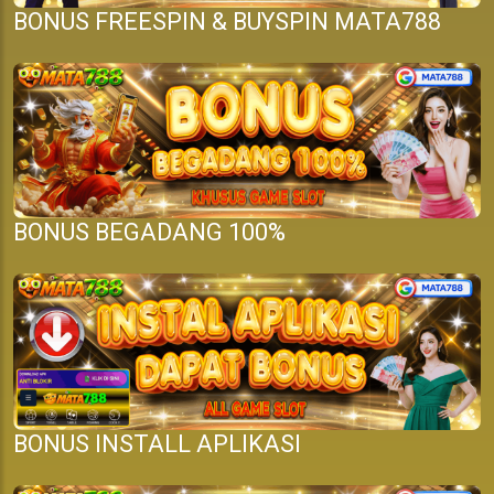
BONUS FREESPIN & BUYSPIN MATA788
BONUS BEGADANG 100%
BONUS INSTALL APLIKASI