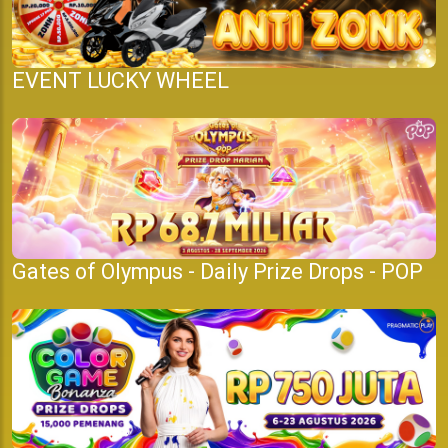
EVENT LUCKY WHEEL
Gates of Olympus - Daily Prize Drops - POP