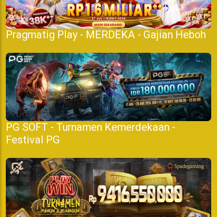
Pragmatig Play - MERDEKA - Gajian Heboh
PG SOFT - Turnamen Kemerdekaan -
Festival PG