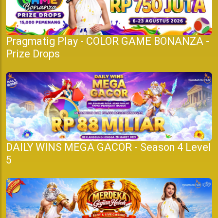
Pragmatig Play - COLOR GAME BONANZA -
Prize Drops
DAILY WINS MEGA GACOR - Season 4 Level
5