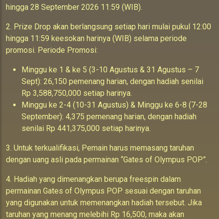
hingga 28 September 2026 11:59 (WIB).
2. Prize Drop akan berlangsung setiap hari mulai pukul 12:00
hingga 11:59 keesokan harinya (WIB) selama periode
promosi. Periode Promosi:
Minggu ke 1 & ke 5 (3-10 Agustus & 31 Agustus – 7
Sept): 26,150 pemenang harian, dengan hadiah senilai
Rp 3,588,750,000 setiap harinya.
Minggu ke 2-4 (10-31 Agustus) & Minggu ke 6-8 (7-28
September): 4,375 pemenang harian, dengan hadiah
senilai Rp 441,375,000 setiap harinya.
3. Untuk terkualifikasi, Pemain harus memasang taruhan
dengan uang asli pada permainan “Gates of Olympus POP”.
4. Hadiah yang dimenangkan berupa freespin dalam
permainan Gates of Olympus POP sesuai dengan taruhan
yang digunakan untuk memenangkan hadiah tersebut. Jika
taruhan yang menang melebihi Rp 16,500, maka akan