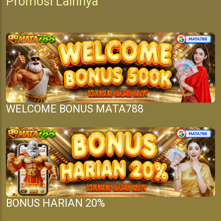
Promosi Lainnya
WELCOME BONUS MATA788
BONUS HARIAN 20%