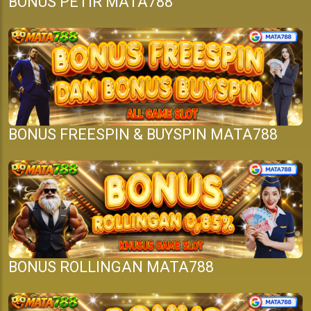
BONUS PETIR MATA788
BONUS FREESPIN & BUYSPIN MATA788
BONUS ROLLINGAN MATA788