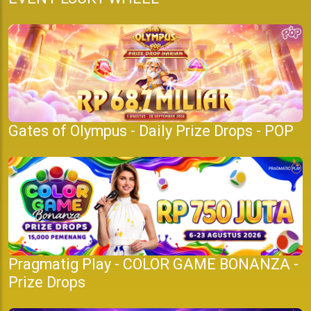
Gates of Olympus - Daily Prize Drops - POP
Pragmatig Play - COLOR GAME BONANZA -
Prize Drops