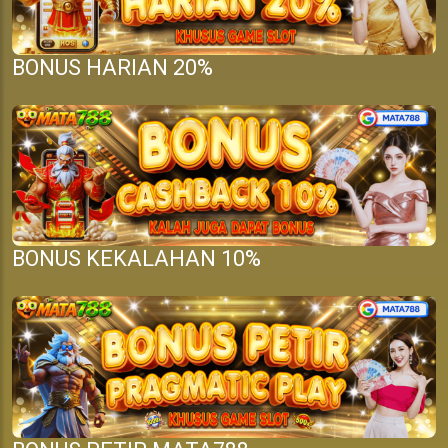
BONUS HARIAN 20%
BONUS KEKALAHAN 10%