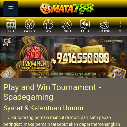
SLOT
CASINO
SPORT
TOGEL
TABLE
FISHING
COCK 
Play and Win Tournament -
Spadegaming
Syarat & Ketentuan Umum
1. Jika seorang pemain muncul di lebih dari satu papan
peringkat, maka pemain tersebut akan dapat memenangkan