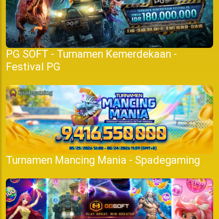
PG SOFT - Turnamen Kemerdekaan -
Festival PG
Turnamen Mancing Mania - Spadegaming