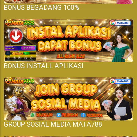
BONUS BEGADANG 100%
BONUS INSTALL APLIKASI
GROUP SOSIAL MEDIA MATA788