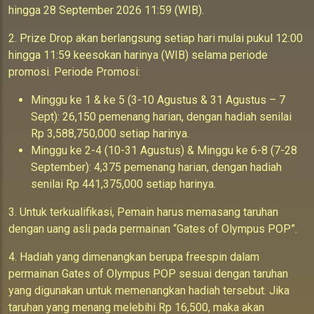
hingga 28 September 2026 11:59 (WIB).
2. Prize Drop akan berlangsung setiap hari mulai pukul 12:00
hingga 11:59 keesokan harinya (WIB) selama periode
promosi. Periode Promosi:
Minggu ke 1 & ke 5 (3-10 Agustus & 31 Agustus – 7
Sept): 26,150 pemenang harian, dengan hadiah senilai
Rp 3,588,750,000 setiap harinya.
Minggu ke 2-4 (10-31 Agustus) & Minggu ke 6-8 (7-28
September): 4,375 pemenang harian, dengan hadiah
senilai Rp 441,375,000 setiap harinya.
3. Untuk terkualifikasi, Pemain harus memasang taruhan
dengan uang asli pada permainan “Gates of Olympus POP”.
4. Hadiah yang dimenangkan berupa freespin dalam
permainan Gates of Olympus POP sesuai dengan taruhan
yang digunakan untuk memenangkan hadiah tersebut. Jika
taruhan yang menang melebihi Rp 16,500, maka akan