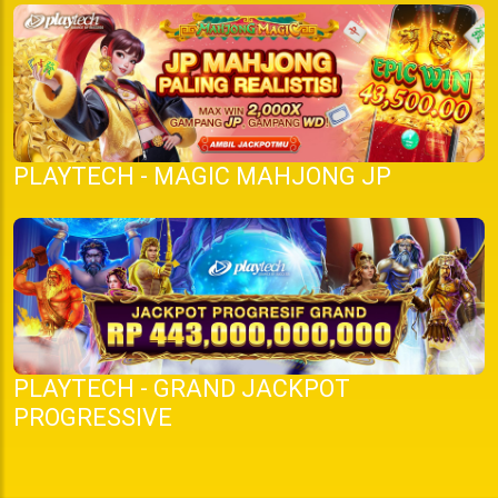
PLAYTECH - MAGIC MAHJONG JP
PLAYTECH - GRAND JACKPOT
PROGRESSIVE