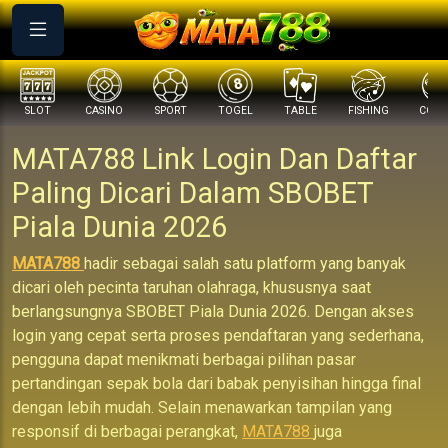
SLOT
CASINO
SPORT
TOGEL
TABLE
FISHING
COCK 
MATA788 Link Login Dan Daftar
Paling Dicari Dalam SBOBET
Piala Dunia 2026
MATA788
hadir sebagai salah satu platform yang banyak
dicari oleh pecinta taruhan olahraga, khususnya saat
berlangsungnya SBOBET Piala Dunia 2026. Dengan akses
login yang cepat serta proses pendaftaran yang sederhana,
pengguna dapat menikmati berbagai pilihan pasar
pertandingan sepak bola dari babak penyisihan hingga final
dengan lebih mudah. Selain menawarkan tampilan yang
responsif di berbagai perangkat,
MATA788
juga