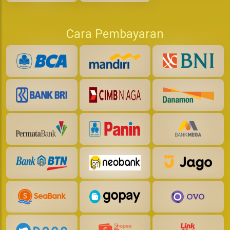
Cara Pembayaran