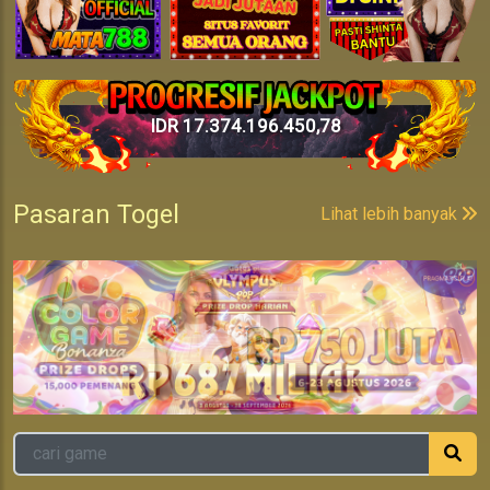
IDR 17.374.196.490,01
Pasaran Togel
Lihat lebih banyak