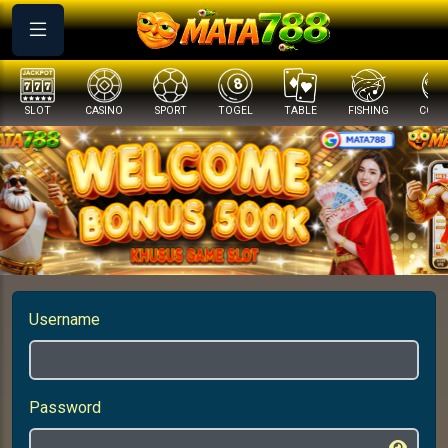
SLOT
CASINO
SPORT
TOGEL
TABLE
FISHING
COCK 
Username
Password