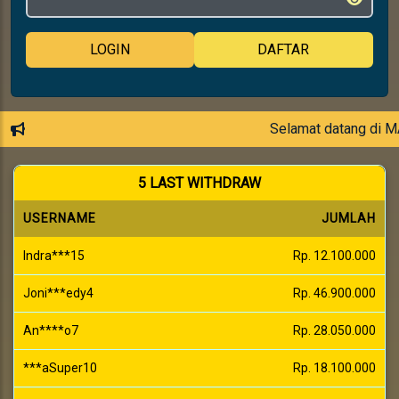
LOGIN
DAFTAR
Selamat datang di MATA788 Situs Gam
5 LAST WITHDRAW
USERNAME
JUMLAH
Joni***edy4
Rp. 46.900.000
An****o7
Rp. 28.050.000
***aSuper10
Rp. 18.100.000
Gila****e8
Rp. 15.250.000