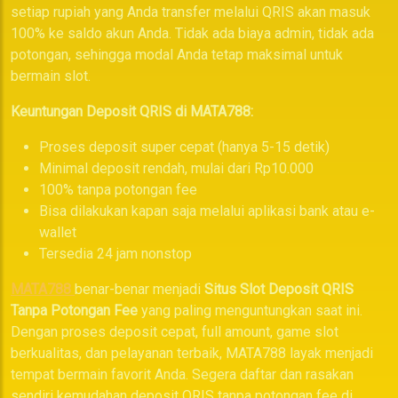
setiap rupiah yang Anda transfer melalui QRIS akan masuk
100% ke saldo akun Anda. Tidak ada biaya admin, tidak ada
potongan, sehingga modal Anda tetap maksimal untuk
bermain slot.
Keuntungan Deposit QRIS di MATA788:
Proses deposit super cepat (hanya 5-15 detik)
Minimal deposit rendah, mulai dari Rp10.000
100% tanpa potongan fee
Bisa dilakukan kapan saja melalui aplikasi bank atau e-
wallet
Tersedia 24 jam nonstop
MATA788
benar-benar menjadi
Situs Slot Deposit QRIS
Tanpa Potongan Fee
yang paling menguntungkan saat ini.
Dengan proses deposit cepat, full amount, game slot
berkualitas, dan pelayanan terbaik, MATA788 layak menjadi
tempat bermain favorit Anda. Segera daftar dan rasakan
sendiri kemudahan deposit QRIS tanpa potongan fee di