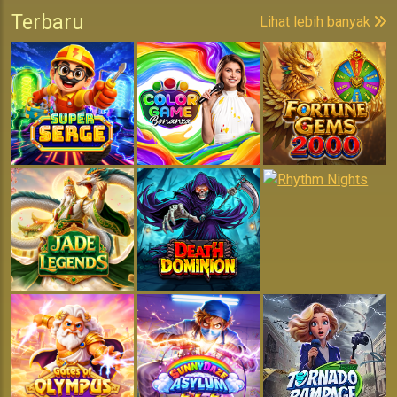
Terbaru
Lihat lebih banyak