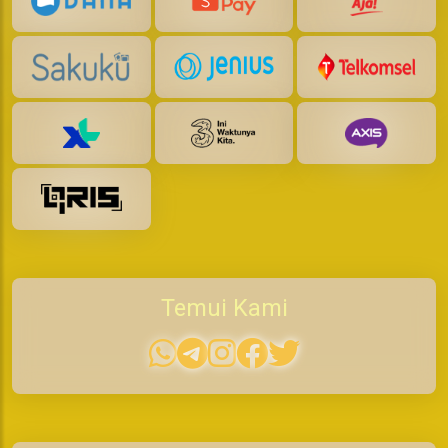
Temui Kami