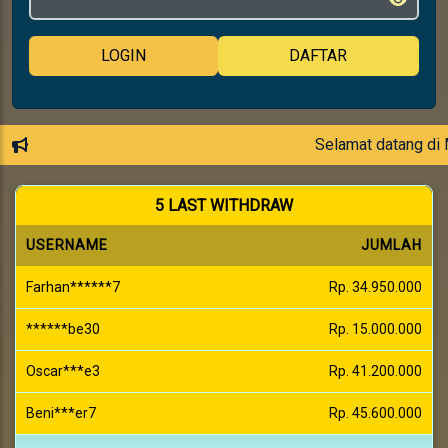
LOGIN
DAFTAR
Selamat datang di MATA788 Situs G
5 LAST WITHDRAW
USERNAME
JUMLAH
******be30
Rp. 15.000.000
Oscar***e3
Rp. 41.200.000
Beni***er7
Rp. 45.600.000
C******w20
Rp. 11.500.000