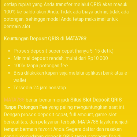
setiap rupiah yang Anda transfer melalui QRIS akan masuk
100% ke saldo akun Anda. Tidak ada biaya admin, tidak ada
potongan, sehingga modal Anda tetap maksimal untuk
bermain slot.
Keuntungan Deposit QRIS di MATA788:
Proses deposit super cepat (hanya 5-15 detik)
Minimal deposit rendah, mulai dari Rp10.000
100% tanpa potongan fee
Bisa dilakukan kapan saja melalui aplikasi bank atau e-
wallet
Tersedia 24 jam nonstop
MATA788
benar-benar menjadi
Situs Slot Deposit QRIS
Tanpa Potongan Fee
yang paling menguntungkan saat ini.
Dengan proses deposit cepat, full amount, game slot
berkualitas, dan pelayanan terbaik, MATA788 layak menjadi
tempat bermain favorit Anda. Segera daftar dan rasakan
sendiri kemudahan deposit QRIS tanpa potongan fee di