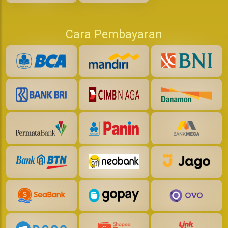
Cara Pembayaran