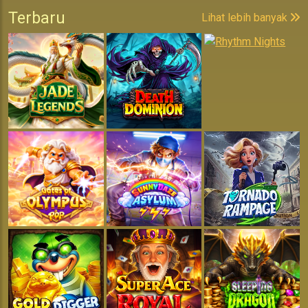
Terbaru
Lihat lebih banyak