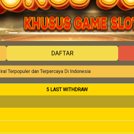
DAFTAR
donesia
5 LAST WITHDRAW