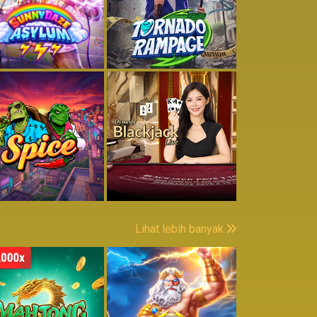
Lihat lebih banyak