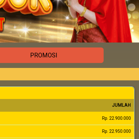
PROMOSI
JUMLAH
Rp. 21.300.000
Rp. 10.500.000