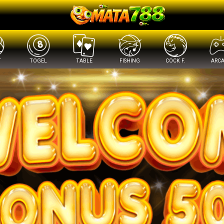
T
TOGEL
TABLE
FISHING
COCK F.
ARC