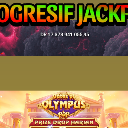
IDR 17.373.941.135,17