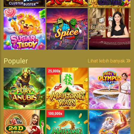
Populer
Lihat lebih banyak