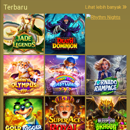
Terbaru
Lihat lebih banyak