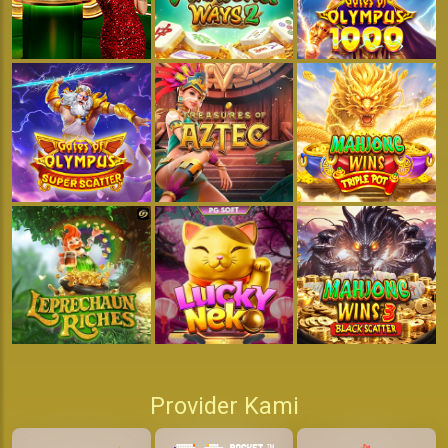
Provider Kami