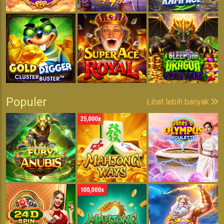
Populer
Lihat lebih banyak