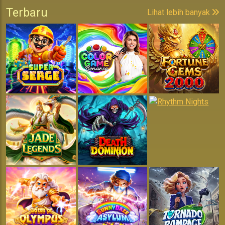
Terbaru
Lihat lebih banyak