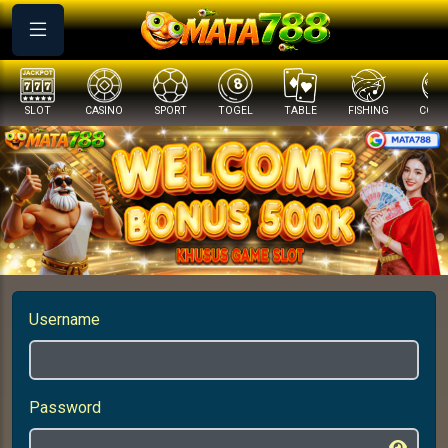
SLOT
CASINO
SPORT
TOGEL
TABLE
FISHING
COCK 
Username
Password