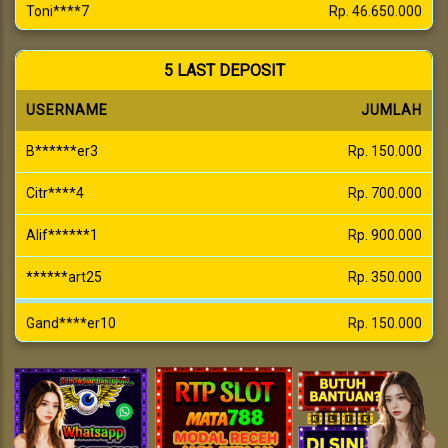
A***ast18
Rp. 24.600.000
5 LAST DEPOSIT
USERNAME
JUMLAH
Citr****4
Rp. 700.000
Alif******1
Rp. 900.000
******art25
Rp. 350.000
Gand****er10
Rp. 150.000
Rudy****5
Rp. 600.000