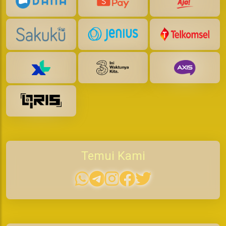
Temui Kami