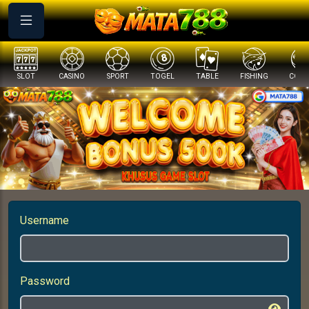
CASINO
SPORT
TOGEL
TABLE
FISHING
COCK F.
ARC
Username
Password