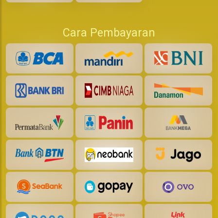
Cara Pembayaran