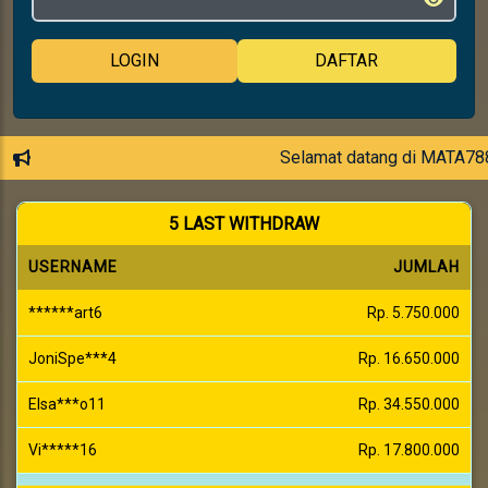
LOGIN
DAFTAR
Selamat datang di MATA788 Situs Game Vira
5 LAST WITHDRAW
USERNAME
JUMLAH
JoniSpe***4
Rp. 16.650.000
Elsa***o11
Rp. 34.550.000
Vi*****16
Rp. 17.800.000
VinaG***r21
Rp. 26.350.000