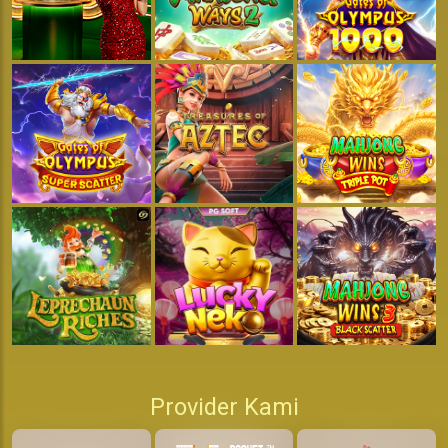
Provider Kami