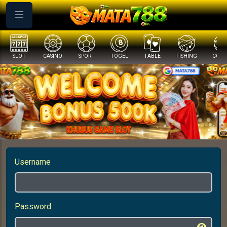
SLOT
CASINO
SPORT
TOGEL
TABLE
FISHING
COCK 
Username
Password