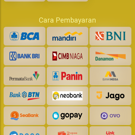
Cara Pembayaran