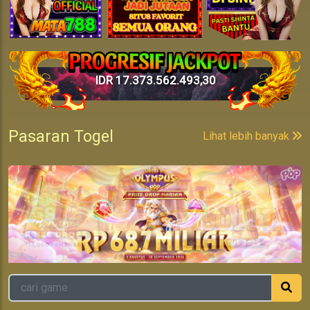
IDR 17.373.562.533,20
Pasaran Togel
Lihat lebih banyak