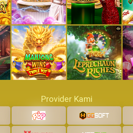
Provider Kami