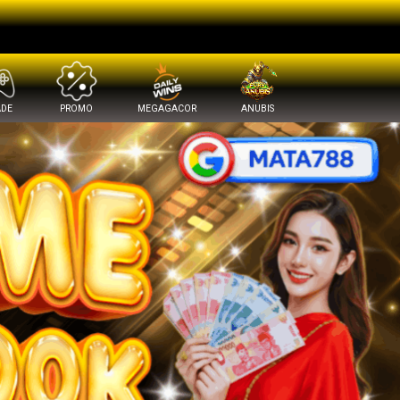
ADE
PROMO
MEGAGACOR
ANUBIS