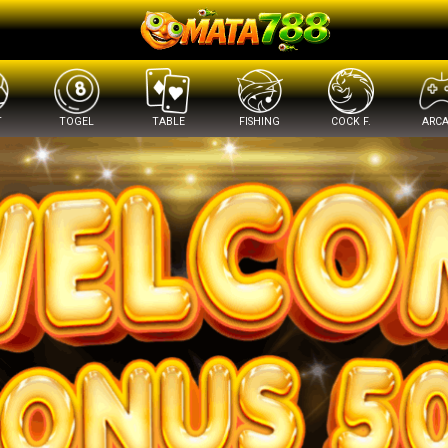
T
TOGEL
TABLE
FISHING
COCK F.
ARC