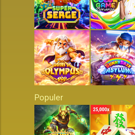
Populer