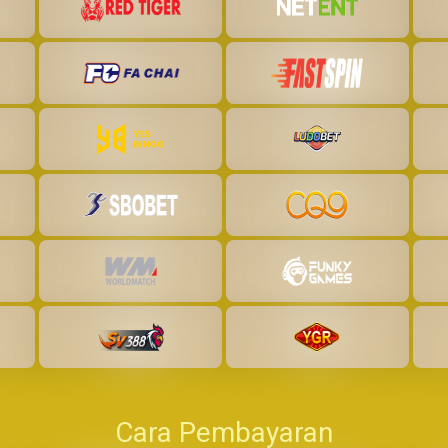
Cara Pembayaran