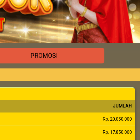
PROMOSI
JUMLAH
Rp. 5.150.000
Rp. 3.700.000