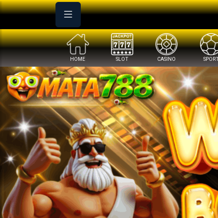
HOME
SLOT
CASINO
SPOR