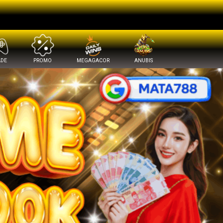
ADE
PROMO
MEGAGACOR
ANUBIS