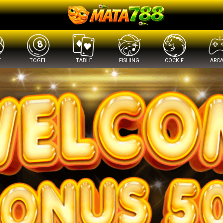
T
TOGEL
TABLE
FISHING
COCK F.
ARC