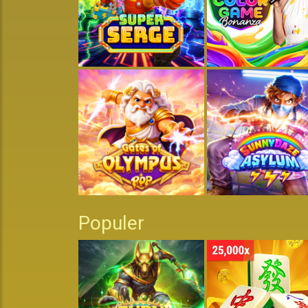
Populer