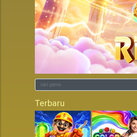
Terbaru