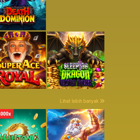
Lihat lebih banyak